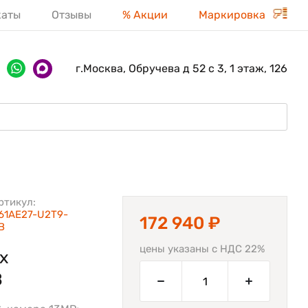
каты
Отзывы
% Акции
Маркировка
г.Москва, Обручева д 52 с 3, 1 этаж, 126
ртикул:
61AE27-U2T9-
172 940 ₽
B
цены указаны с НДС 22%
х
B