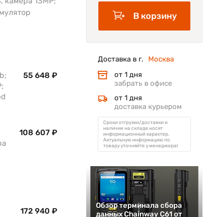
PS, камера 13MP;
умулятор
В корзину
Доставка в г.
Москва
от 1 дня
b;
55 648 ₽
забрать в офисе
;
ed
от 1 дня
доставка курьером
Сроки отгрузки/доставки и
наличие на складе носят
108 607 ₽
информационный характер.
Актуальную информацию по
ра
товару уточняйте у менеджера!
Обзор терминала сбора
172 940 ₽
данных Chainway C61 от