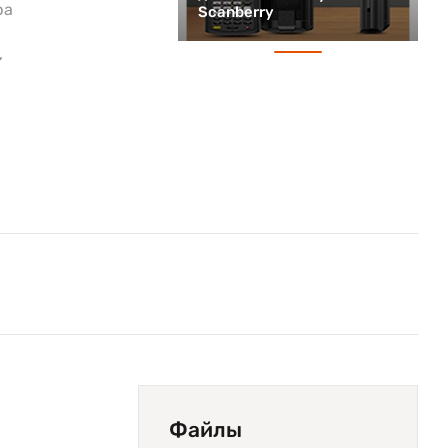
ра
Scanberry
,
Файлы