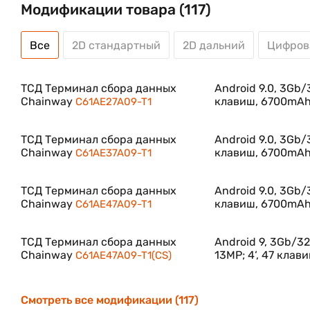
Модификации товара (117)
Все
2D стандартный
2D дальний
Цифров
ТСД Терминал сбора данных
Android 9.0, 3Gb/3
Chainway
клавиш, 6700mAh,
C61AE27A09-T1
ТСД Терминал сбора данных
Android 9.0, 3Gb/3
Chainway
клавиш, 6700mAh,
C61AE37A09-T1
ТСД Терминал сбора данных
Android 9.0, 3Gb/3
Chainway
клавиш, 6700mAh,
C61AE47A09-T1
ТСД Терминал сбора данных
Android 9, 3Gb/32
Chainway
13MP; 4‘, 47 клав
C61AE47A09-T1(CS)
Смотреть все модификации (117)