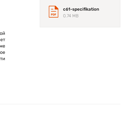
c61-specifikation
0.74 MB
ой
ет
оме
ое
сти