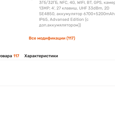
3Гб/32ГБ, NFC, 4G, WIFI, BT, GPS, каме
13MP; 4‘, 27 клавиш, UHF 33dBm, 2D
SE4850, аккумулятор 6700+5200mAh
IP65, Advansed Edition (с
доп.аккумялятором))
Все модификации (117)
овара
117
Характеристики