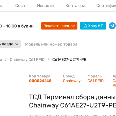
та
Софт
Новости
Контакты
Сертифи
0 - 18:00 в будни.
Заказать звонок
Хочу КП
 везде
х
Chainway C61 RFID
C61AE27-U2T9-PB
Код товара:
Бренд:
Модель:
А
000024148
Chainway
C61 RFID
C
P
ТСД Терминал сбора данны
Chainway C61AE27-U2T9-P