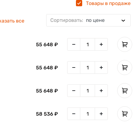
Товары в продаже
Сортировать:
по цене
Цифровая 27
3 гб / 32 гб
4 гб / 64 гб
3 Гб / 
казать все
55 648 ₽
55 648 ₽
55 648 ₽
58 536 ₽