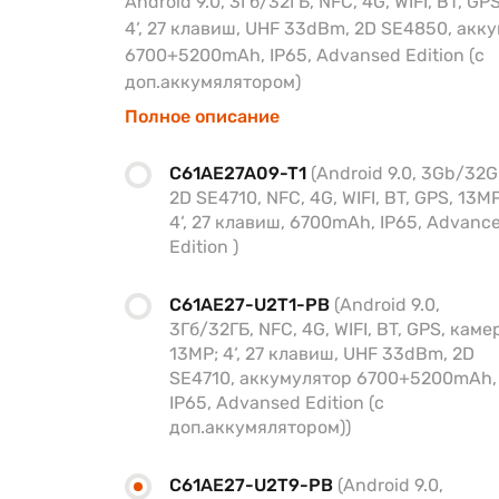
Android 9.0, 3Гб/32ГБ, NFC, 4G, WIFI, BT, G
4‘, 27 клавиш, UHF 33dBm, 2D SE4850, акк
6700+5200mAh, IP65, Advansed Edition (с
доп.аккумялятором)
Полное описание
C61AE27A09-T1
(Android 9.0, 3Gb/32G
2D SE4710, NFC, 4G, WIFI, BT, GPS, 13MP
4‘, 27 клавиш, 6700mAh, IP65, Advanc
Edition )
C61AE27-U2T1-PB
(Android 9.0,
3Гб/32ГБ, NFC, 4G, WIFI, BT, GPS, каме
13MP; 4‘, 27 клавиш, UHF 33dBm, 2D
SE4710, аккумулятор 6700+5200mAh,
IP65, Advansed Edition (с
доп.аккумялятором))
C61AE27-U2T9-PB
(Android 9.0,