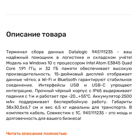
Описание товара
Терминал сбора данных Datalogic 94S111235 - ваш
надёжный помощник в логистике и складском учёте!
Модель на Windows 10 с процессором Intel Atom E3845 Quad
Core 1,91 ГГц и 32 ГБ памяти обеспечивает высокую
производительность. 15-дюймовый дисплей отображает
данные чётко, а Wi-Fi и Bluetooth гарантируют стабильное
соединение. Интерфейсы USB и USB-C упрощают
интеграцию. Прочный чёрный корпус с IP65 выдерживает
падения с 1 м и работает при -20…+55°C. Аккумулятор 2500
мАч поддерживает бесперебойную работу. Габариты
38x30,5x6,7 см и вес 6,5 кг идеальны для транспорта. В
комплекте кабель. Совместим с 1С. 94S111235 - это мощь и
долговечность для вашего бизнеса!
Читать описание полностью