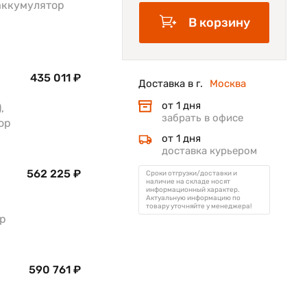
, аккумулятор
В корзину
435 011 ₽
Доставка в г.
Москва
от 1 дня
,
забрать в офисе
тор
от 1 дня
доставка курьером
562 225 ₽
Сроки отгрузки/доставки и
наличие на складе носят
информационный характер.
Актуальную информацию по
товару уточняйте у менеджера!
ор
590 761 ₽
,