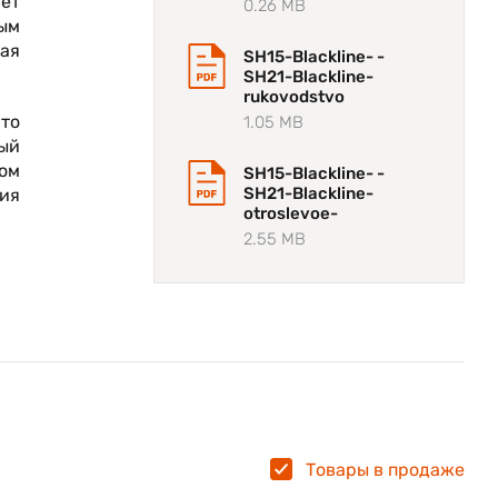
яет
0.26 MB
ым
ая
SH15-Blackline- -
SH21-Blackline-
rukovodstvo
что
1.05 MB
ный
ром
SH15-Blackline- -
SH21-Blackline-
ния
otroslevoe-
2.55 MB
Товары в продаже