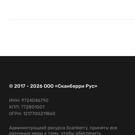
© 2017 - 2026 ООО «Сканберри Рус»
ИНН: 9724046790
КПП: 772801001
ОГРН: 1217700211860