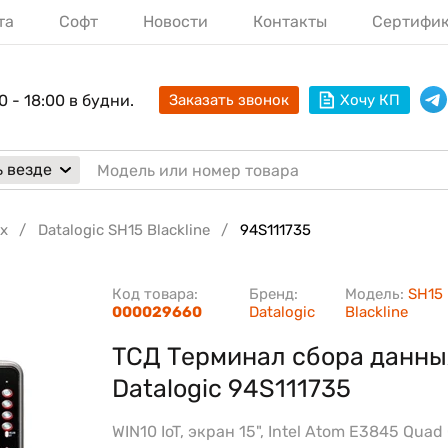
та
Софт
Новости
Контакты
Сертифи
0 - 18:00 в будни.
Заказать звонок
Хочу КП
 везде
х
Datalogic SH15 Blackline
94S111735
Код товара:
Бренд:
Модель:
SH15
000029660
Datalogic
Blackline
ТСД Терминал сбора данны
Datalogic 94S111735
WIN10 IoT, экран 15", Intel Atom E3845 Quad 