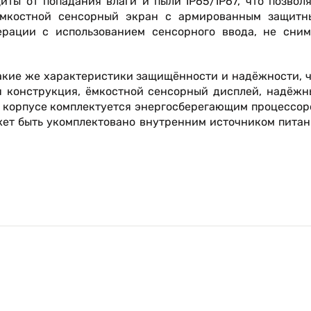
иты от попадания влаги и пыли IP65/IP67, что позвол
 Ёмкостной сенсорный экран с армированным защитн
ерации с использованием сенсорного ввода, не сним
 такие же характеристики защищённости и надёжности, 
ая конструкция, ёмкостной сенсорный дисплей, надёж
гком корпусе комплектуется энергосберегающим процессо
может быть укомплектовано внутренним источником пита