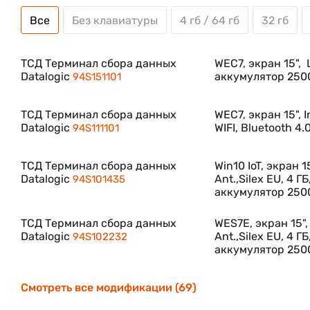
Все
Без клавиатуры
4 гб / 64 гб
32 гб
ТСД Терминал сбора данных
WEC7, экран 15", 
Datalogic
аккумулятор 250
94S151101
ТСД Терминал сбора данных
WEC7, экран 15", 
Datalogic
WIFI, Bluetooth 4
94S111101
ТСД Терминал сбора данных
Win10 IoT, экран 1
Datalogic
Ant.,Silex EU, 4 Г
94S101435
аккумулятор 250
ТСД Терминал сбора данных
WES7E, экран 15", 
Datalogic
Ant.,Silex EU, 4 Г
94S102232
аккумулятор 250
Смотреть все модификации (69)