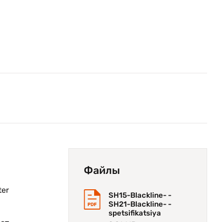
Файлы
ter
SH15-Blackline- -
SH21-Blackline- -
spetsifikatsiya