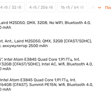
4 гб / 32 гб
4 гб / 256 гб
16 гб / 64 гб
8 гб / 256
По
Laird M2SD50, QMX, 32GB, No WIFI, Bluetooth 4.0,
0 mAh
Int. Ant., Laird M2SD50, QMX, 32GB (CFAST/SDHC),
.0, аккумулятор 2500 mAh
5", Intel Atom E3845 Quad Core 1,91 ГГц, Int.
Б/32GB (CFAST/SDHC), Intel AC, Wifi, Bluetooth 4.0,
0 mAh
Intel Atom E3845 Quad Core 1,91 ГГц, Int.
Б/64GB (CFAST), Summit PE15N, Wifi, Bluetooth 4.0,
0 mAh