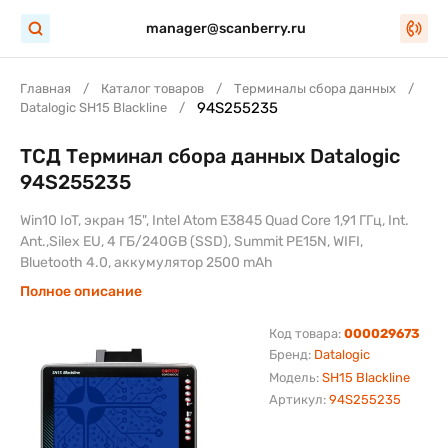
manager@scanberry.ru
Главная
Каталог товаров
Терминалы сбора данных
94S255235
Datalogic SH15 Blackline
ТСД Терминал сбора данных Datalogic
94S255235
Win10 IoT, экран 15", Intel Atom E3845 Quad Core 1,91 ГГц, Int.
Ant.,Silex EU, 4 ГБ/240GB (SSD), Summit PE15N, WIFI,
Bluetooth 4.0, аккумулятор 2500 mAh
Полное описание
Код товара:
000029673
Бренд:
Datalogic
Модель:
SH15 Blackline
Артикул:
94S255235