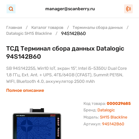
manager@scanberry.ru
Главная
Каталог товаров
Терминалы сбора данных
94S142B60
Datalogic SH15 Blackline
ТСД Терминал сбора данных Datalogic
94S142B60
SB 94S142255, Win10 IoT, экран 15", Intel i5-5350U Dual Core
1,8 ГГц, Ext. Ant. + UPS, 4ГБ/64GB (CFAST), Summit PE15N,
WIFI, Bluetooth 4.0, аккумулятор 2500 mAh
Полное описание
Код товара:
000029685
Бренд:
Datalogic
Модель:
SH15 Blackline
Артикул:
94S142B60