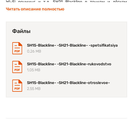
Wi-Fi роуминг и т.д. SH21 Blackline в тонком и лёгком
корпусе комплектуется энергосберегающим процессором
Читать описание полностью
Intel® Quad-Core или Intel® Core i5. Устройство может быть
укомплектовано внутренним источником питания 110/230
В переменного тока.
Файлы
SH15-Blackline- -SH21-Blackline- -spetsifikatsiya
0,26 MB
SH15-Blackline- -SH21-Blackline-rukovodstvo
1,05 MB
SH15-Blackline- -SH21-Blackline-otroslevoe-
2,55 MB