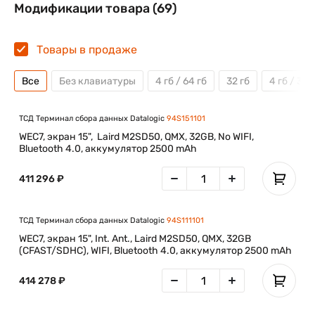
Модификации товара (69)
Товары в продаже
Все
Без клавиатуры
4 гб / 64 гб
32 гб
4 гб / 32 
ТСД Терминал сбора данных Datalogic
94S151101
WEC7, экран 15", Laird M2SD50, QMX, 32GB, No WIFI,
Bluetooth 4.0, аккумулятор 2500 mAh
411 296 ₽
ТСД Терминал сбора данных Datalogic
94S111101
WEC7, экран 15", Int. Ant., Laird M2SD50, QMX, 32GB
(CFAST/SDHC), WIFI, Bluetooth 4.0, аккумулятор 2500 mAh
414 278 ₽