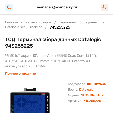
manager@scanberry.ru
Главная
Каталог товаров
Терминалы сбора данных
94S255225
Datalogic SH15 Blackline
ТСД Терминал сбора данных Datalogic
94S255225
Win10 IoT, экран 10", Intel Atom E3845 Quad Core 1,91 ГГц,
4ГБ/240GB (SSD), Summit PE15N, WiFi, Bluetooth 4.0,
аккумулятор 2500 mAh
Полное описание
Код товара:
000029635
Бренд:
Datalogic
Модель:
SH15 Blackline
Артикул:
94S255225